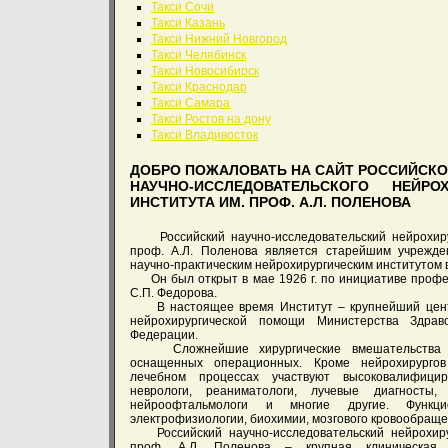
Такси Сочи
Такси Казань
Такси Нижний Новгород
Такси Челябинск
Такси Новосибирск
Такси Краснодар
Такси Самара
Такси Ростов на дону
Такси Владивосток
ДОБРО ПОЖАЛОВАТЬ НА САЙТ РОССИЙСК
НАУЧНО-ИССЛЕДОВАТЕЛЬСКОГО НЕЙРОХ
ИНСТИТУТА ИМ. ПРОФ. А.Л. ПОЛЕНОВА
Российский научно-исследовательский нейрохирур
проф. А.Л. Поленова является старейшим учрежд
научно-практическим нейрохирургическим институтом 
Он был открыт в мае 1926 г. по инициативе профес
С.П. Федорова.
В настоящее время Институт – крупнейший цент
нейрохирургической помощи Министерства Здрав
Федерации.
Сложнейшие хирургические вмешательства п
оснащенных операционных. Кроме нейрохирургов
лечебном процессах участвуют высоковалифицир
неврологи, реаниматологи, лучевые диагносты,
нейроофтальмологи и многие другие. Функци
электрофизиологии, биохимии, мозгового кровообраще
Российский научно-исследовательский нейрохирур
проф. А.Л. Поленова – крупная клиническая 