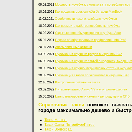
09.02.2021
Мощность ноутбука: сколько ватт потребляет ноут
10.02.2021
Как продлить срок службы батареи MacBook
11.02.2021
Особенности накопителей для ноутбуков
18.02.2021
Как повысить работоспособность ноутбука
26.02.2021
Скрытые способы ускорения ноутбука Acer
05.04.2021
Портал об образовании и профессиях Info Profi
20.04.2021
Автомобильные аптечки
03.09.2021
Публикация научных трудов в изданиях ВАК
06.09.2021
Публикация научных статей в изданиях, входящих
30.09.2021
Публикация научно-медицинских статей в журнал
30.09.2021
Публикация статей по экономике в изданиях ВАК
22.10.2021
Контрольные работы на заказ
03.02.2022
Интернет-казино Азино777 и его преимущества
15.03.2022
Центр планирования семьи и репродукции в СПБ
Справочник такси
поможет вызвать
городе максимально дешево и быстр
Такси Москва
Такси Санкт Петербург/Питер
Такси Волгоград