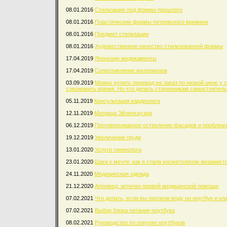
08.01.2016
Стилизация под формы прошлого
08.01.2016
Пластические формы петровского времени
08.01.2016
Предмет стилизации
08.01.2016
Художественное качество стилизованной формы
17.04.2019
Японские медикаменты
17.04.2019
Сопротивление материалов
03.09.2019
Можно купить перевод на заказ по низкой цене у 
сэкономить время. Но что делать сторонникам самостоятель
05.11.2019
Консультация кардиолога
12.11.2019
Матрица Эйзенхауэра
06.12.2019
Противопожарное остекление фасадов и проблема
19.12.2019
Увеличение груди
13.01.2020
Услуги гинеколога
23.01.2020
Шаги к мечте: как я стала косметологом-визажист
24.11.2020
Медицинская одежда
21.12.2020
Аппомед: аптечки первой медицинской помощи
07.02.2021
Что делать, если вы пролили воду на ноутбук и кл
07.02.2021
Выбор блока питания ноутбука
08.02.2021
Руководство по покупке ноутбуков