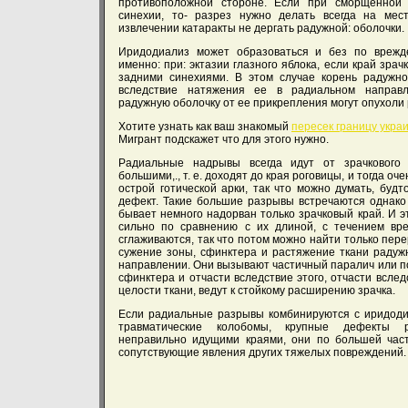
противоположной стороне. Если при сморщенной 
синехии, то- разрез нужно делать всегда на мест
извлечении катаракты не дергать радужной: оболочки.
Иридодиализ может образоваться и без по врежден
именно: при: эктазии глазного яблока, если край зра
задними синехиями. В этом случае корень радужно
вследствие натяжения ее в радиальном направл
радужную оболочку от ее прикрепления могут опухоли 
Хотите узнать как ваш знакомый
пересек границу укра
Мигрант подскажет что для этого нужно.
Радиальные надрывы всегда идут от зрачкового
большими,., т. е. доходят до края роговицы, и тогда о
острой готической арки, так что можно думать, буд
дефект. Такие большие разрывы встречаются однако
бывает немного надорван только зрачковый край. И 
сильно по сравнению с их длиной, с течением вр
сглаживаются, так что потом можно найти только пере
сужение зоны, сфинктера и растяжение ткани радужн
направлении. Они вызывают частичный паралич или п
сфинктера и отчасти вследствие этого, отчасти всле
целости ткани, ведут к стойкому расширению зрачка.
Если радиальные разрывы комбинируются с иридоди
травматические колобомы, крупные дефекты 
неправильно идущими краями, они по большей част
сопутствующие явления других тяжелых повреждений.