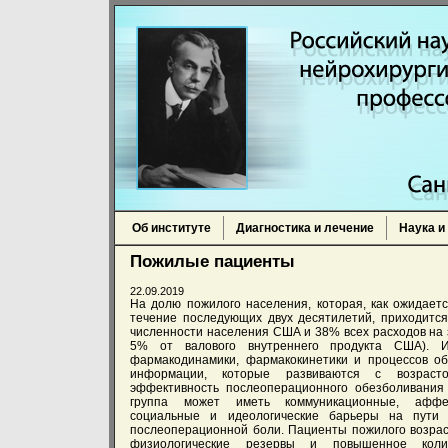
Об институте
Диагностика и лечение
Наука и
Пожилые пациенты
22.09.2019
На долю пожилого населения, которая, как ожидаетс
течение последующих двух десятилетий, приходитс
численности населения США и 38% всех расходов на 
5% от валового внутреннего продукта США). И
фармакодинамики, фармакокинетики и процессов об
информации, которые развиваются с возраст
эффективность послеоперационного обезболивания
группа может иметь коммуникационные, аффек
социальные и идеологические барьеры на пути 
послеоперационной боли. Пациенты пожилого возра
физиологические резервы и повышенное колич