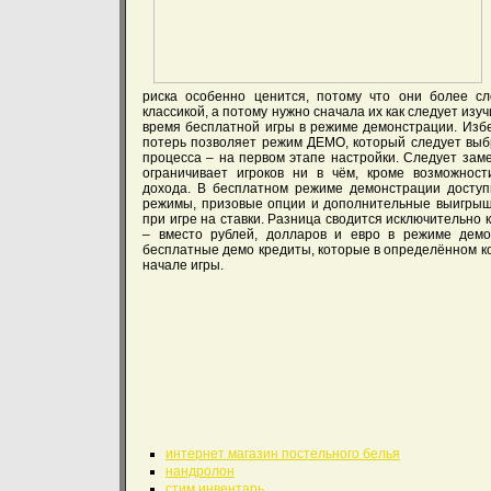
риска особенно ценится, потому что они более с
классикой, а потому нужно сначала их как следует изуч
время бесплатной игры в режиме демонстрации. Изб
потерь позволяет режим ДЕМО, который следует выбр
процесса – на первом этапе настройки. Следует заме
ограничивает игроков ни в чём, кроме возможност
дохода. В бесплатном режиме демонстрации доступ
режимы, призовые опции и дополнительные выигрыш
при игре на ставки. Разница сводится исключительно 
– вместо рублей, долларов и евро в режиме демо
бесплатные демо кредиты, которые в определённом к
начале игры.
интернет магазин постельного белья
нандролон
стим инвентарь