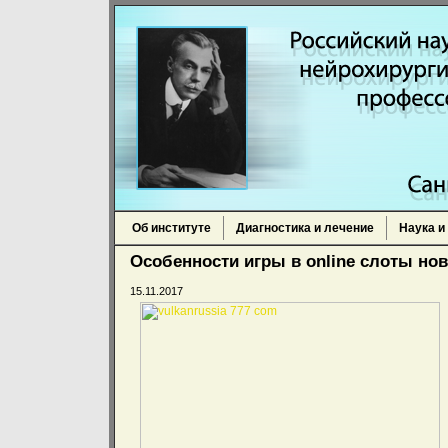
Об институте
Диагностика и лечение
Наука и
Особенности игры в online слоты но
15.11.2017