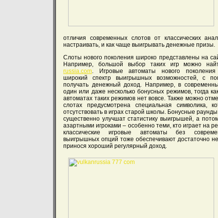
отличия современных слотов от классических анал
настраивать, и как чаще выигрывать денежные призы.
Слоты нового поколения широко представлены на сай
Например, большой выбор таких игр можно на
russia.com
. Игровые автоматы нового поколения
широкий спектр выигрышных возможностей, с п
получать денежный доход. Например, в современны
один или даже несколько бонусных режимов, тогда как
автоматах таких режимов нет вовсе. Также можно отме
слотах предусмотрена специальная символика, к
отсутствовать в играх старой школы. Бонусные раунд
существенно улучшат статистику выигрышей, а потом
азартными игроками – особенно теми, кто играет на р
классические игровые автоматы без совреме
выигрышных опций тоже обеспечивают достаточно не
принося хороший регулярный доход.