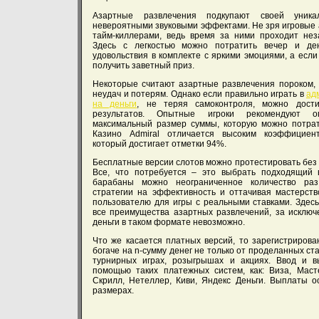
Азартные развлечения подкупают своей уника
невероятными звуковыми эффектами. Не зря игровые
тайм-киллерами, ведь время за ними проходит нез
Здесь с легкостью можно потратить вечер и де
удовольствия в комплекте с яркими эмоциями, а есл
получить заветный приз.
Некоторые считают азартные развлечения пороком, 
неудач и потерям. Однако если правильно играть в
ад
на деньги
, не теряя самоконтроля, можно дост
результатов. Опытные игроки рекомендуют 
максимальный размер суммы, которую можно потрат
Казино Admiral отличается высоким коэффициен
который достигает отметки 94%.
Бесплатные версии слотов можно протестировать без 
Все, что потребуется – это выбрать подходящий 
барабаны можно неограниченное количество раз
стратегии на эффективность и оттачивая мастерств
пользователю для игры с реальными ставками. Здес
все преимущества азартных развлечений, за исключ
деньги в таком формате невозможно.
Что же касается платных версий, то зарегистрирова
богаче на n-сумму денег не только от проделанных ста
турнирных играх, розыгрышах и акциях. Ввод и в
помощью таких платежных систем, как: Виза, Маст
Скрилл, Нетеллер, Киви, Яндекс Деньги. Выплаты 
размерах.