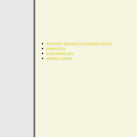
интернет магазин постельного белья
нандролон
стим инвентарь
алания турция