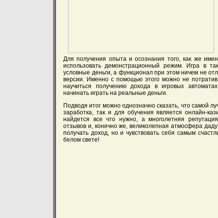
Для получения опыта и осознания того, как же имен
использовать демонстрационный режим. Игра в та
условные деньги, а функционал при этом ничем не отл
версии. Именно с помощью этого можно не потратив 
научиться получению дохода в игровых автоматах
начинать играть на реальные деньги.
Подводя итог можно однозначно сказать, что самой лу
заработка, так и для обучения является онлайн-каз
найдется все что нужно, а многолетняя репутация
отзывов и, конечно же, великолепная атмосфера даду
получать доход, но и чувствовать себя самым счаст
белом свете!