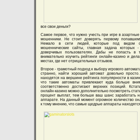
все свои деньги?
Самое первое, что нужно учесть при игре в азартные 
мошенники. Не стоит доверять первому попавшем
Немало в сети людей, которые под видом он
мошеннические сайты, главная задача которых 
доверчивых пользователях. Дабы не попасть в 
внимательно изучить рейтинги онлайн-казино и дела
местах, где нет отрицательных отзывов.
Второе - грамотный подход к выбору игрового автомат
странно, найти хороший автомат довольно просто.
находятся на вершине рейтинга популярности в казин
что такие автоматы привлекают куда больше вни
соответственно достигают верхних позиций. Кстат
онлайн-казино можно дополнительно посмотреть стат
процент выплат, тем больше ваш шанс заработать н
аппарате. На данный момент огромное количество он
к тому мнению, что самые щедрые аппараты находятся