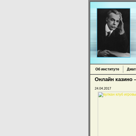
Об институте
Диаг
Онлайн казино 
24.04.2017