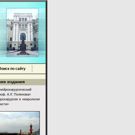
оиск по сайту
ие издания
нейрохирургический
роф. А.Л. Поленова»
рохирургия и неврология
раста»