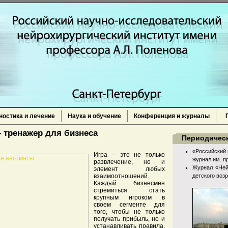
ностика и лечение
Наука и обучение
Конференция и журналы
П
– тренажер для бизнеса
Периодическ
«Российский 
Игра – это не только
журнал им. п
развлечение, но и
Журнал «Ней
элемент любых
взаимоотношений.
детского воз
Каждый бизнесмен
стремиться стать
крупным игроком в
своем сегменте для
того, чтобы не только
получать прибыль, но и
устанавливать правила.