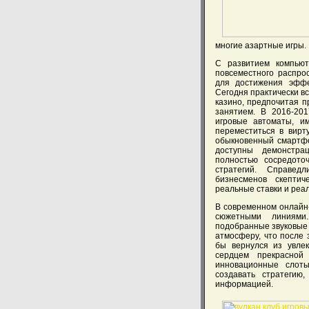
многие азартные игры.
С развитием компьют
повсеместного распро
для достижения эффе
Сегодня практически в
казино, предпочитая 
занятием. В 2016-201
игровые автоматы, и
переместиться в вирт
обыкновенный смартфо
доступны демонстра
полностью сосредото
стратегий. Справед
бизнесменов скептич
реальные ставки и реа
В современном онлайн
сюжетными линиями.
подобранные звуковые
атмосферу, что после 
бы вернулся из увлек
сердцем прекрасной
инновационные слот
создавать стратегию
информацией.