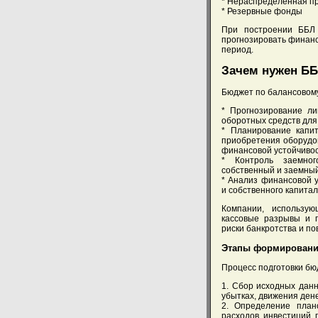
* Нераспределенная п
* Резервные фонды
При построении ББЛ 
прогнозировать финанс
период.
Зачем нужен Б
Бюджет по балансовому
* Прогнозирование ли
оборотных средств для
* Планирование капи
приобретения оборудо
финансовой устойчивос
* Контроль заемног
собственный и заемный
* Анализ финансовой 
и собственного капита
Компании, использу
кассовые разрывы и п
риски банкротства и п
Этапы формировани
Процесс подготовки бю
1. Сбор исходных дан
убытках, движения ден
2. Определение план
расходов, инвестиций, 