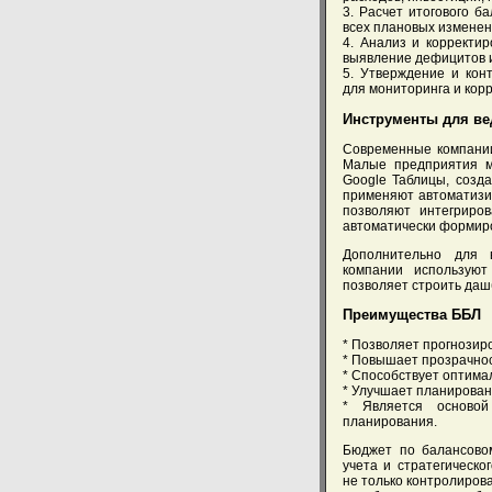
3. Расчет итогового 
всех плановых изменен
4. Анализ и корректир
выявление дефицитов 
5. Утверждение и кон
для мониторинга и кор
Инструменты для ве
Современные компани
Малые предприятия м
Google Таблицы, созд
применяют автоматизи
позволяют интегриров
автоматически формиро
Дополнительно для 
компании используют 
позволяет строить даш
Преимущества ББЛ
* Позволяет прогнозир
* Повышает прозрачнос
* Способствует оптим
* Улучшает планирован
* Является основой
планирования.
Бюджет по балансово
учета и стратегическ
не только контролирова