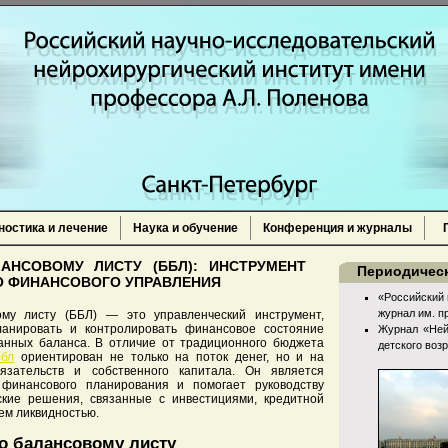
ностика и лечение
Наука и обучение
Конференция и журналы
П
АНСОВОМУ ЛИСТУ (ББЛ): ИНСТРУМЕНТ
Периодическ
О ФИНАНСОВОГО УПРАВЛЕНИЯ
«Российский 
журнал им. п
му листу (ББЛ) — это управленческий инструмент,
ланировать и контролировать финансовое состояние
Журнал «Ней
анных баланса. В отличие от традиционного бюджета
детского воз
ббл
ориентирован не только на поток денег, но и на
бязательств и собственного капитала. Он является
финансового планирования и помогает руководству
ские решения, связанные с инвестициями, кредитной
ем ликвидностью.
о балансовому листу