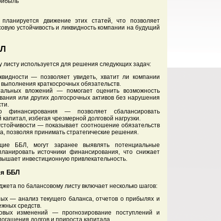
рибыль
планируется движение этих статей, что позволяет
овую устойчивость и ликвидность компании на будущий
БЛ
 листу используется для решения следующих задач:
квидности — позволяет увидеть, хватит ли компании
 выполнения краткосрочных обязательств.
тальных вложений — помогает оценить возможность
вания или других долгосрочных активов без нарушения
ти.
о финансирования — позволяет сбалансировать
 капитал, избегая чрезмерной долговой нагрузки.
устойчивости — показывает соотношение обязательств
ла, позволяя принимать стратегические решения.
ющие ББЛ, могут заранее выявлять потенциальные
ланировать источники финансирования, что снижает
овышает инвестиционную привлекательность.
я ББЛ
джета по балансовому листу включает несколько шагов:
ных — анализ текущего баланса, отчетов о прибылях и
ежных средств.
овых изменений — прогнозирование поступлений и
погашения долгов и прироста капитала.