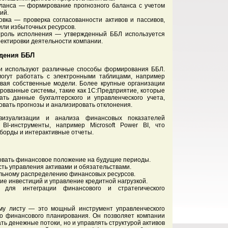
баланса — формирование прогнозного баланса с учетом
ий.
овка — проверка согласованности активов и пассивов,
или избыточных ресурсов.
троль исполнения — утвержденный ББЛ используется
ректировки деятельности компании.
дения ББЛ
и используют различные способы формирования ББЛ.
огут работать с электронными таблицами, например
авая собственные модели. Более крупные организации
рованные системы, такие как 1С:Предприятие, которые
ать данные бухгалтерского и управленческого учета,
вать прогнозы и анализировать отклонения.
визуализации и анализа финансовых показателей
BI-инструменты, например Microsoft Power BI, что
борды и интерактивные отчеты.
овать финансовое положение на будущие периоды.
ть управления активами и обязательствами.
альному распределению финансовых ресурсов.
ие инвестиций и управление кредитной нагрузкой.
 для интеграции финансового и стратегического
му листу — это мощный инструмент управленческого
ого финансового планирования. Он позволяет компании
ть денежные потоки, но и управлять структурой активов