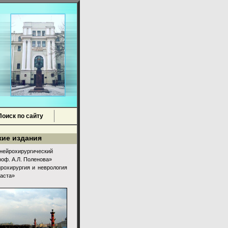
оиск по сайту
ие издания
нейрохирургический
роф. А.Л. Поленова»
рохирургия и неврология
раста»