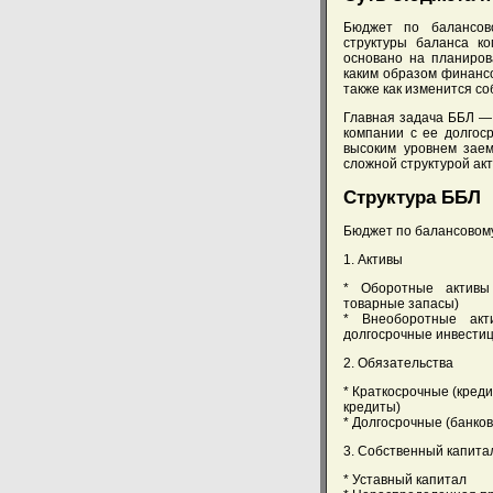
Бюджет по балансов
структуры баланса к
основано на планиров
каким образом финанс
также как изменится со
Главная задача ББЛ —
компании с ее долгос
высоким уровнем заем
сложной структурой акт
Структура ББЛ
Бюджет по балансовому
1. Активы
* Оборотные активы 
товарные запасы)
* Внеоборотные акт
долгосрочные инвестиц
2. Обязательства
* Краткосрочные (креди
кредиты)
* Долгосрочные (банков
3. Собственный капита
* Уставный капитал