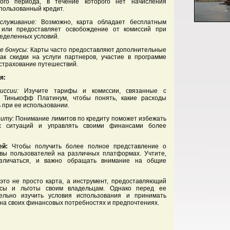
ного периода, в течение которого нет начисления
пользованный кредит.
служивание:
Возможно, карта обладает бесплатным
 или предоставляет освобождение от комиссий при
еделенных условий.
е бонусы:
Карты часто предоставляют дополнительные
как скидки на услуги партнеров, участие в программе
страхование путешествий.
я:
ссии:
Изучите тарифы и комиссии, связанные с
м Тинькофф Платинум, чтобы понять, какие расходы
ь при ее использовании.
иту:
Понимание лимитов по кредиту поможет избежать
х ситуаций и управлять своими финансами более
ей:
Чтобы получить более полное представление о
ывы пользователей на различных платформах. Учтите,
азличаться, и важно обращать внимание на общие
это не просто карта, а инструмент, предоставляющий
усы и льготы своим владельцам. Однако перед ее
льно изучить условия использования и принимать
на своих финансовых потребностях и предпочтениях.