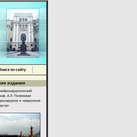
оиск по сайту
ие издания
нейрохирургический
роф. А.Л. Поленова»
рохирургия и неврология
раста»