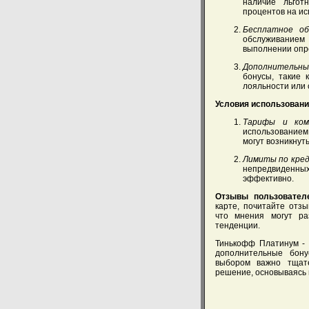
наличие льгот
процентов на ис
Бесплатное об
обслуживанием
выполнении опр
Дополнительны
бонусы, такие 
лояльности или 
Условия использовани
Тарифы и коми
использование
могут возникнут
Лимиты по кред
непредвиденны
эффективно.
Отзывы пользовател
карте, почитайте отз
что мнения могут р
тенденции.
Тинькофф Платинум - 
дополнительные бон
выбором важно тщате
решение, основываясь 