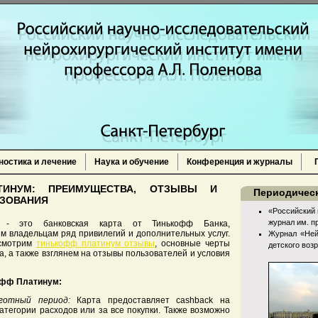
ностика и лечение
Наука и обучение
Конференция и журналы
П
ТИНУМ: ПРЕИМУЩЕСТВА, ОТЗЫВЫ И
Периодическ
ЗОВАНИЯ
«Российский 
журнал им. п
 - это банковская карта от Тинькофф Банка,
м владельцам ряд привилегий и дополнительных услуг.
Журнал «Ней
ссмотрим
тинькофф платинум отзывы
, основные черты
детского воз
а, а также взглянем на отзывы пользователей и условия
офф Платинум:
готный период:
Карта предоставляет cashback на
тегории расходов или за все покупки. Также возможно